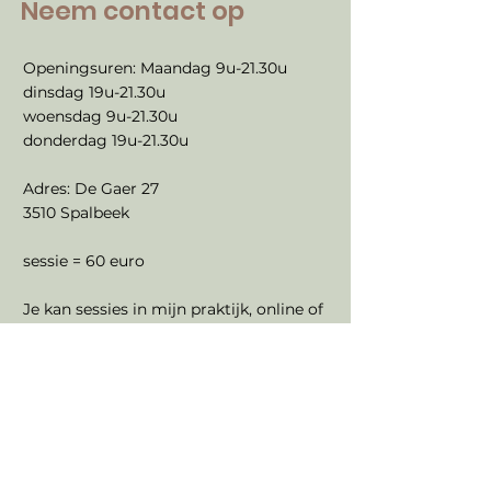
Neem contact op
Openingsuren: Maandag 9u-21.30u
dinsdag 19u-21.30u
woensdag 9u-21.30u
donderdag 19u-21.30u
Adres: De Gaer 27
3510 Spalbeek
sessie = 60 euro
Je kan sessies in mijn praktijk, online of
via een wandelsessie volgen.